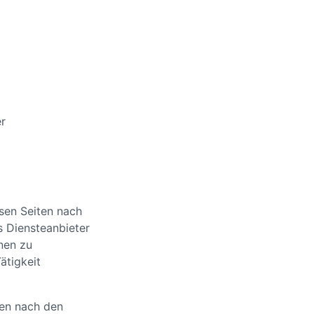
er
esen Seiten nach
s Diensteanbieter
nen zu
ätigkeit
nen nach den