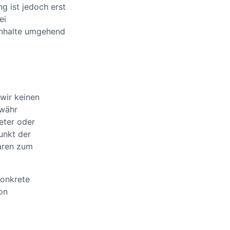
g ist jedoch erst
ei
Inhalte umgehend
 wir keinen
ewähr
ieter oder
unkt der
waren zum
konkrete
on