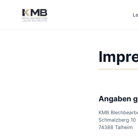
L
Impr
Angaben g
KMB Blechbearb
Schmalzberg 10
74388 Talheim