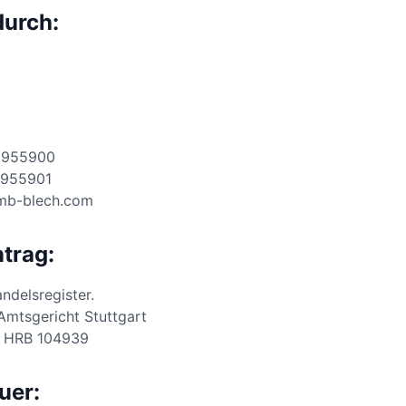
durch:
– 955900
– 955901
kmb-blech.com
ntrag:
ndelsregister.
 Amtsgericht Stuttgart
: HRB 104939
uer: