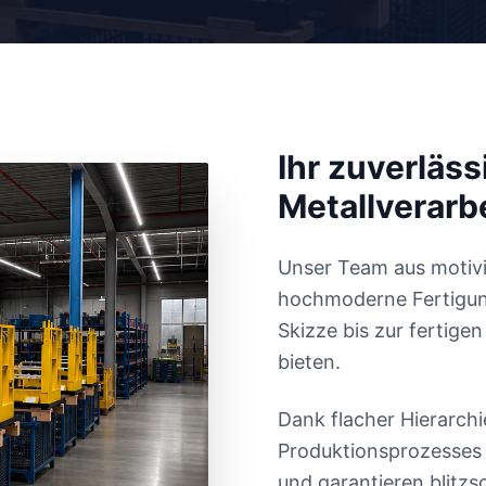
Ihr zuverläss
Metallverarb
Unser Team aus motivi
hochmoderne Fertigun
Skizze bis zur fertige
bieten.
Dank flacher Hierarch
Produktionsprozesses r
und garantieren blitzs